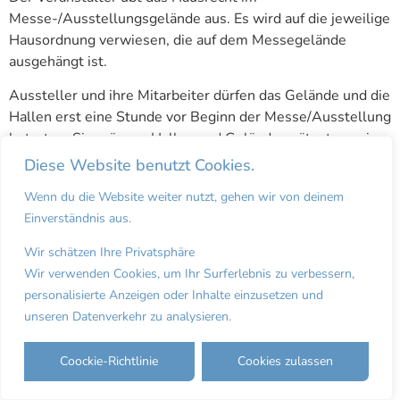
Messe-/Ausstellungsgelände aus. Es wird auf die jeweilige
Hausordnung verwiesen, die auf dem Messegelände
ausgehängt ist.
Aussteller und ihre Mitarbeiter dürfen das Gelände und die
Hallen erst eine Stunde vor Beginn der Messe/Ausstellung
betreten. Sie müssen Hallen und Gelände spätestens eine
Stunde nach Schluss der Messe-/Ausstellung verlassen
Diese Website benutzt Cookies.
haben. Übernachtung im Gelände ist verboten.
Wenn du die Website weiter nutzt, gehen wir von deinem
Jede, durch den Aussteller oder deren Beauftragte
Einverständnis aus.
verursachte Beschädigung im Messegelände, seinen
Wir schätzen Ihre Privatsphäre
Gebäuden oder Einrichtungen wird nach Beendigung der
Wir verwenden Cookies, um Ihr Surferlebnis zu verbessern,
Veranstaltung auf Kosten des Verursachers durch den
personalisierte Anzeigen oder Inhalte einzusetzen und
Veranstalter oder Hallenbetreiber beseitigt und in
unseren Datenverkehr zu analysieren.
Rechnung gestellt.
Es gilt in erster Linie die vorhandene Hausordnung des
Coockie-Richtlinie
Cookies zulassen
Veranstaltungsortes bzw. Betreibers. Es gelten die
technischen Bestimmungen und Voraussetzungen des